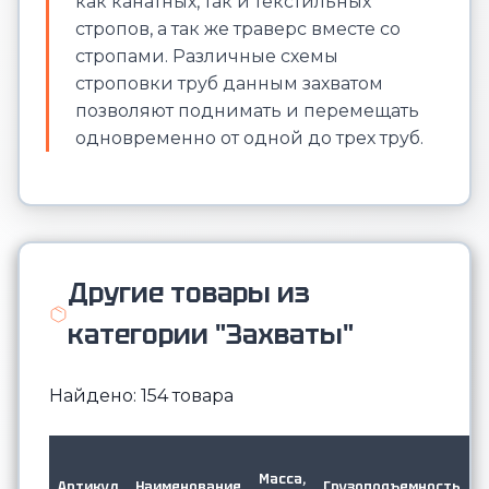
как канатных, так и текстильных
стропов, а так же траверс вместе со
стропами. Различные схемы
строповки труб данным захватом
позволяют поднимать и перемещать
одновременно от одной до трех труб.
Другие товары из
категории "Захваты"
Найдено: 154 товара
М
в
Масса,
Артикул
Наименование
Грузоподъемность
д