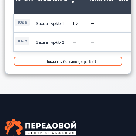
кг
о
б
1026
1,6
—
Захват vpkb-1
1027
—
—
Захват vpkb 2
Показать больше (еще 151)