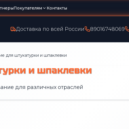
тнеры
Покупателям
Контакты
Доставка по всей России
89016748069
е для штукатурки и шпаклевки
турки и шпаклевки
ание для различных отраслей