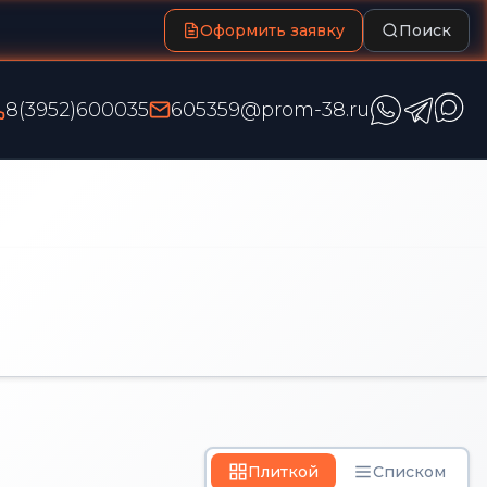
Оформить заявку
Поиск
8(3952)600035
605359@prom-38.ru
Плиткой
Списком