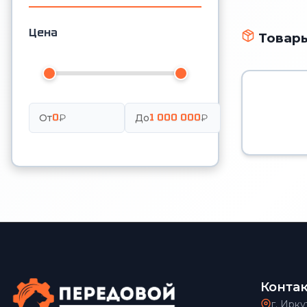
Цена
Товары
0
1 000 000
От
₽
До
₽
Конта
г. Ирку