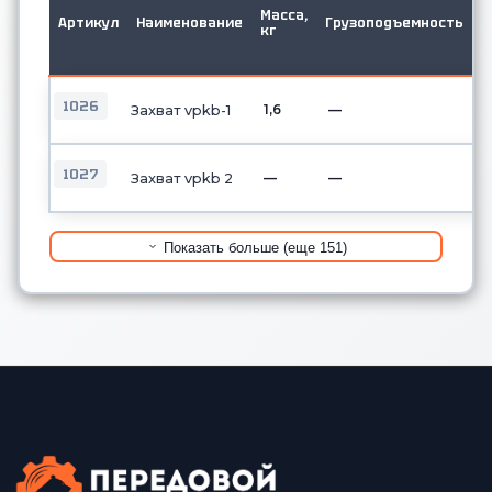
в
Масса,
Артикул
Наименование
Грузоподъемность
д
кг
о
б
1026
1,6
—
Захват vpkb-1
1027
—
—
Захват vpkb 2
Показать больше (еще 151)