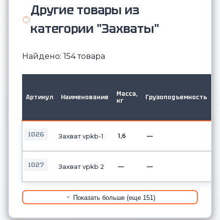
Другие товары из
категории "Захваты"
Найдено: 154 товара
М
в
Масса,
Артикул
Наименование
Грузоподъемность
д
кг
о
б
1026
1,6
—
Захват vpkb-1
1027
—
—
Захват vpkb 2
Показать больше (еще 151)