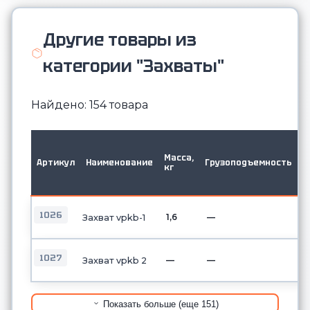
Другие товары из
категории "Захваты"
Найдено: 154 товара
М
в
Масса,
Артикул
Наименование
Грузоподъемность
д
кг
о
б
1026
1,6
—
Захват vpkb-1
1027
—
—
Захват vpkb 2
Показать больше (еще 151)