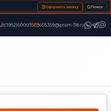
Оформить заявку
Поиск
8(3952)600035
605359@prom-38.ru