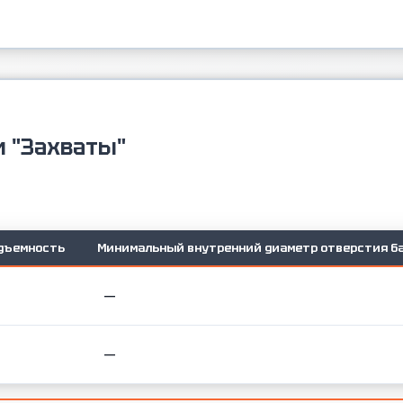
и "Захваты"
дъемность
Минимальный внутренний диаметр отверстия б
—
—