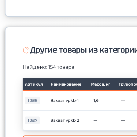
Другие товары из категори
Найдено: 154 товара
Артикул
Наименование
Масса, кг
Грузопо
1026
Захват vpkb-1
1,6
—
1027
Захват vpkb 2
—
—