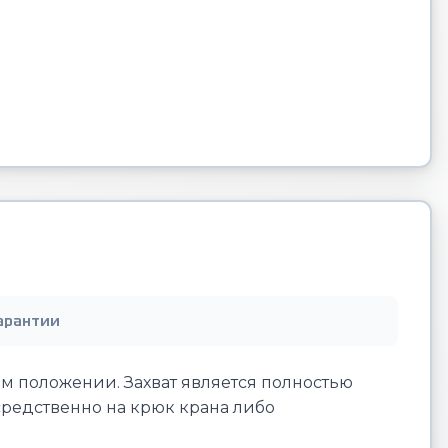
арантии
м положении. Захват является полностью
средственно на крюк крана либо