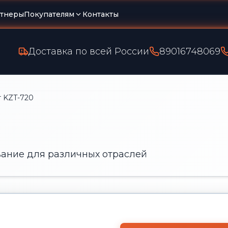
тнеры
Покупателям
Контакты
Доставка по всей России
89016748069
т KZT-720
ание для различных отраслей