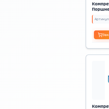
Компре
Поршне
Артикул
Зак
Компре