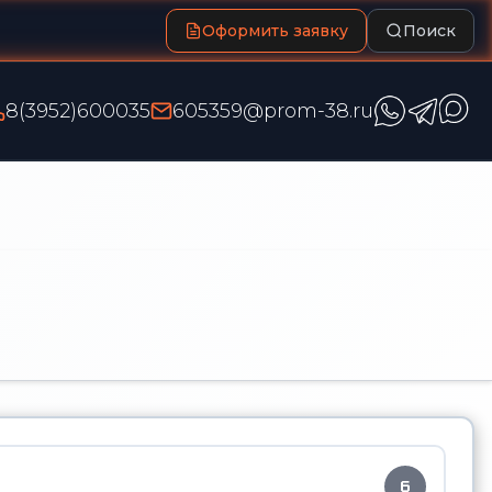
Оформить заявку
Поиск
8(3952)600035
605359@prom-38.ru
6