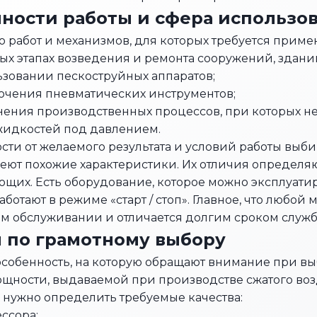
ности работы и сфера использо
о работ и механизмов, для которых требуется прим
ых этапах возведения и ремонта сооружений, здани
зовании пескоструйных аппаратов;
ючения пневматических инструментов;
ения производственных процессов, при которых не
жидкостей под давлением.
сти от желаемого результата и условий работы выби
ют похожие характеристики. Их отличия определя
щих. Есть оборудование, которое можно эксплуатиро
ботают в режиме «старт / стоп». Главное, что любой 
м обслуживании и отличается долгим сроком служб
 по грамотному выбору
собенность, на которую обращают внимание при вы
щности, выдаваемой при производстве сжатого воз
, нужно определить требуемые качества:
ссора;