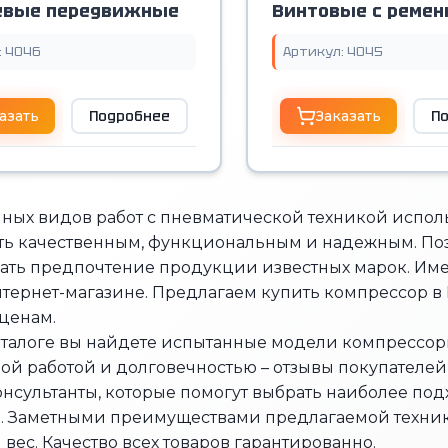
евые передвижные
Винтовые с реме
приводом
: 4046
Артикул: 4045
азать
Подробнее
Заказать
П
ных видов работ с пневматической техникой испол
ть качественным, функциональным и надежным. Поэ
вать предпочтение продукции известных марок. И
тернет-магазине. Предлагаем купить компрессор в
ценам.
талоге вы найдете испытанные модели компрессор
ой работой и долговечностью – отзывы покупателей
нсультанты, которые помогут выбрать наиболее п
 Заметными преимуществами предлагаемой техники
вес. Качество всех товаров гарантированно.