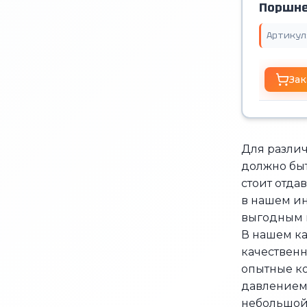
Поршн
Артикул
Зак
Для различ
должно бы
стоит отда
в нашем ин
выгодным 
В нашем ка
качественн
опытные ко
давлением.
небольшой 