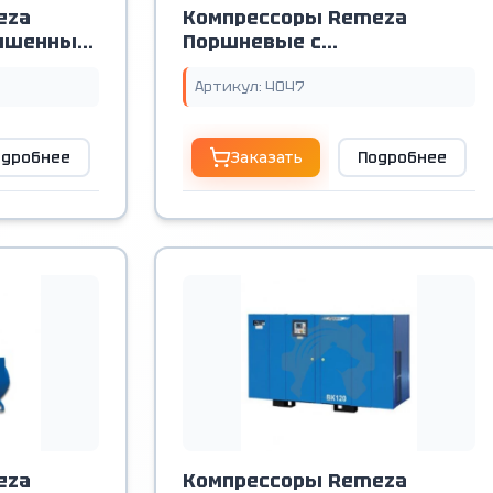
eza
Компрессоры Remeza
вышенным
Поршневые с
вертикальным
расположением ресивера
Артикул: 4047
одробнее
Заказать
Подробнее
eza
Компрессоры Remeza