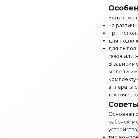
Особен
Есть немал
на различн
при исполь
для подкл
для выполн
газов или 
В зависимо
модели име
комплектую
аппараты ра
техническо
Советы
Основная о
рабочей мо
устройства
тип компре