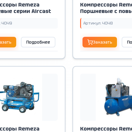
ссоры Remeza
Компрессоры Rem
вые серии Aircast
Поршневые с по
давлением
: 4049
Артикул: 4048
азать
Подробнее
Заказать
П
ссоры Remeza
Компрессоры Rem