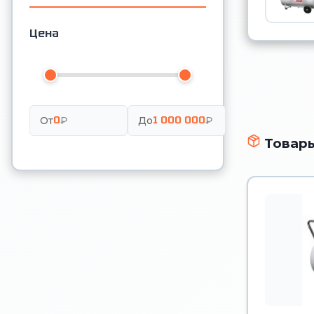
Цена
0
1 000 000
От
₽
До
₽
Товары