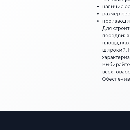
наличие о
размер рес
производи
Для строит
передвижны
площадках 
широкий. Н
характериз
Выбирайте 
всех товар
Обеспечива