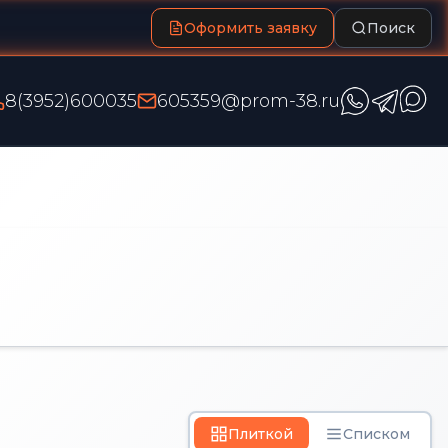
Оформить заявку
Поиск
8(3952)600035
605359@prom-38.ru
Плиткой
Списком