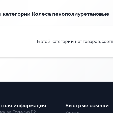
 категории Колеса пенополиуретановые
В этой категории нет товаров, соо
ктная информация
Быстрые ссылки
тск, ул. Тельмана 112
Каталог