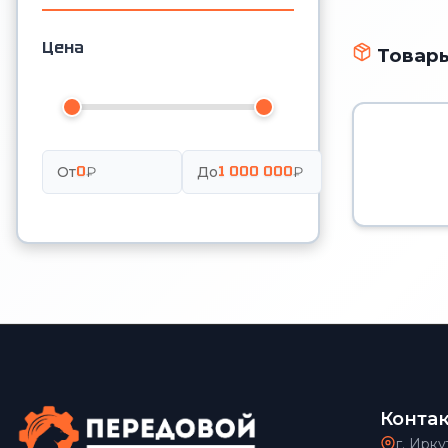
Цена
Товары
0
1 000 000
От
₽
До
₽
Конта
г. Ирку