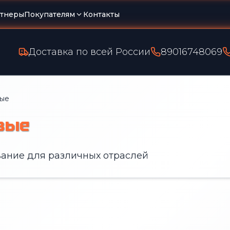
тнеры
Покупателям
Контакты
Доставка по всей России
89016748069
вые
вые
ание для различных отраслей