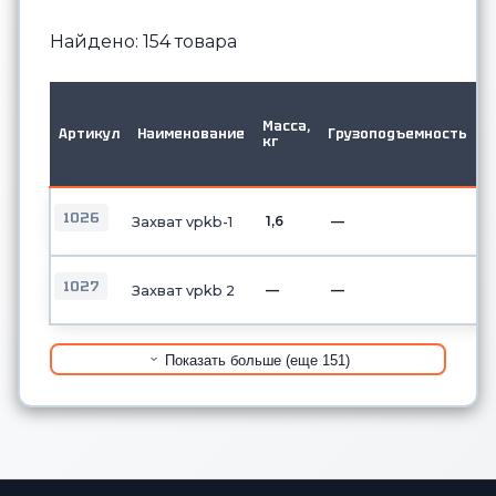
Найдено: 154 товара
М
в
Масса,
Артикул
Наименование
Грузоподъемность
д
кг
о
б
1026
1,6
—
Захват vpkb-1
1027
—
—
Захват vpkb 2
Показать больше (еще 151)