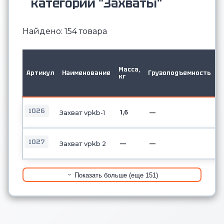
категории "Захваты"
Найдено: 154 товара
М
в
Масса,
Артикул
Наименование
Грузоподъемность
д
кг
о
б
1026
1,6
—
Захват vpkb-1
1027
—
—
Захват vpkb 2
Показать больше (еще 151)