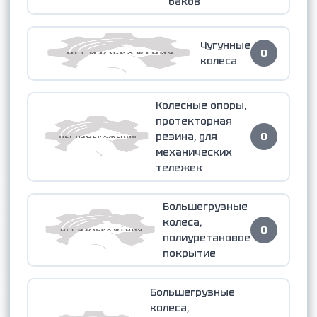
баков
Чугунные
0
колеса
Колесные опоры,
протекторная
резина, для
0
механических
тележек
Большегрузные
колеса,
0
полиуретановое
покрытие
Большегрузные
колеса,