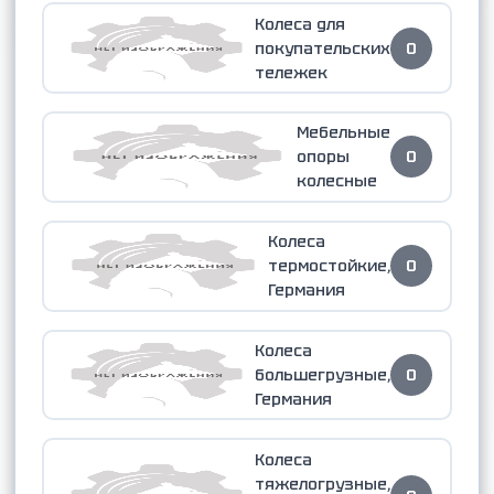
Колеса для
покупательских
0
тележек
Мебельные
опоры
0
колесные
Колеса
термостойкие,
0
Германия
Колеса
большегрузные,
0
Германия
Колеса
тяжелогрузные,