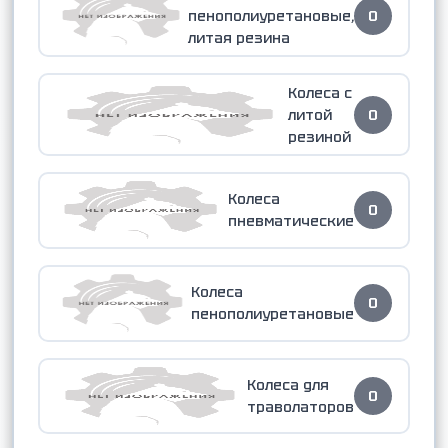
пенополиуретановые,
0
литая резина
Колеса с
литой
0
резиной
Колеса
0
пневматические
Колеса
0
пенополиуретановые
Колеса для
0
траволаторов