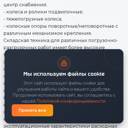
центр снабжения:
- колеса и ролики подвилочные;
- тяжелогрузные колеса;
- колесные опоры поворотные/неповоротные с
различным механизмом крепления.
Складская техника для различных погрузочно-
разгрузочных работ имеет более высокие
требования к качеству и надежности во время
эксплуатации. Ввиду высоких весовых нагрузок
конструкция колесной части гидравлических,
Мы используем файлы cookie
самоходных, электромеханических тележек,
штабелеров, вилочных погрузчиков, рич-траков
Этот сайт использует файлы cookie для
улучшения работы сайта и вашего удобства.
и других видов складской техники должна
Продолжая использовать сайт, вы соглашаетесь с
выдерживать нагрузку на несколько сотен
нашей
Политикой конфиденциальности
.
килограмм. Это предполагает использование
Принять все
особых материалов и технологий при
изготовлении. Высокие
эксплуатационные характеристики расходных