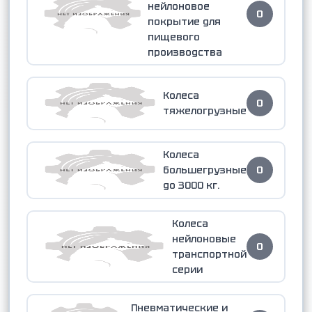
нейлоновое
0
покрытие для
пищевого
производства
Колеса
0
тяжелогрузные
Колеса
большегрузные
0
до 3000 кг.
Колеса
нейлоновые
0
транспортной
серии
Пневматические и