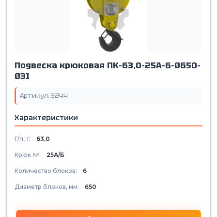
Подвеска крюковая ПК-63,0-25А-6-Ø650-
Ø31
Артикул: 3244
Характеристики
Г/п, т:
63,0
Крюк №:
25А/Б
Количество блоков:
6
Диаметр блоков, мм:
650