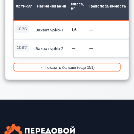
в
Масса,
Артикул
Наименование
Грузоподъемность
д
кг
о
б
1026
1,6
—
Захват vpkb-1
1027
—
—
Захват vpkb 2
Показать больше (еще 151)