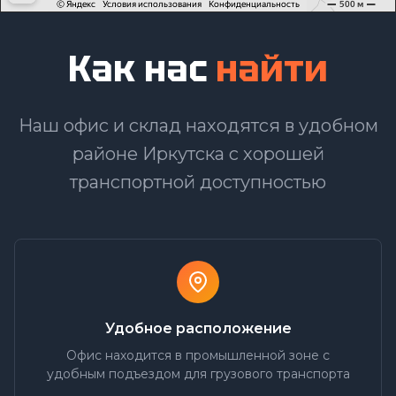
Как нас
найти
Наш офис
г. Иркутск, ул. Тельмана 112
Наш офис и склад находятся в удобном
8(3952)600035
районе Иркутска с хорошей
Пн-Пт: 9:00 - 18:00
транспортной доступностью
Построить маршрут
Удобное расположение
Офис находится в промышленной зоне с
удобным подъездом для грузового транспорта