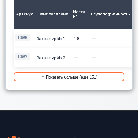
М
в
Масса,
Артикул
Наименование
Грузоподъемность
д
кг
о
б
1026
1,6
—
Захват vpkb-1
1027
—
—
Захват vpkb 2
Показать больше (еще 151)