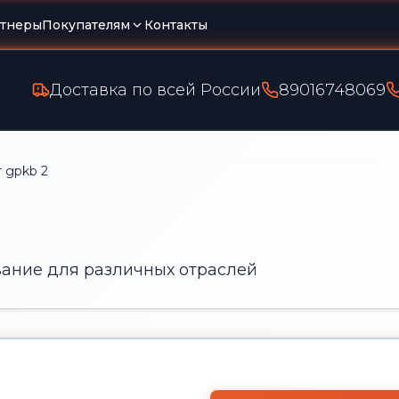
тнеры
Покупателям
Контакты
Доставка по всей России
89016748069
т gpkb 2
ание для различных отраслей