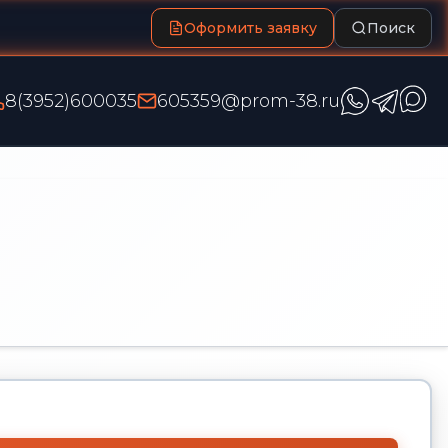
Оформить заявку
Поиск
8(3952)600035
605359@prom-38.ru