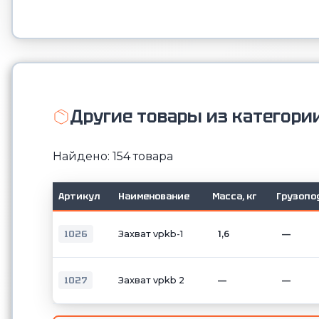
Другие товары из категори
Найдено: 154 товара
Артикул
Наименование
Масса, кг
Грузопо
1026
Захват vpkb-1
1,6
—
1027
Захват vpkb 2
—
—