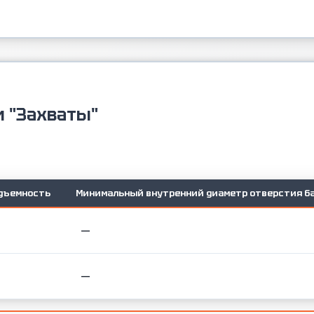
и "Захваты"
дъемность
Минимальный внутренний диаметр отверстия б
—
—