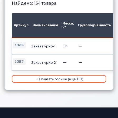
Найдено: 154 товара
М
в
Масса,
Артикул
Наименование
Грузоподъемность
д
кг
о
б
1026
1,6
—
Захват vpkb-1
1027
—
—
Захват vpkb 2
Показать больше (еще 151)