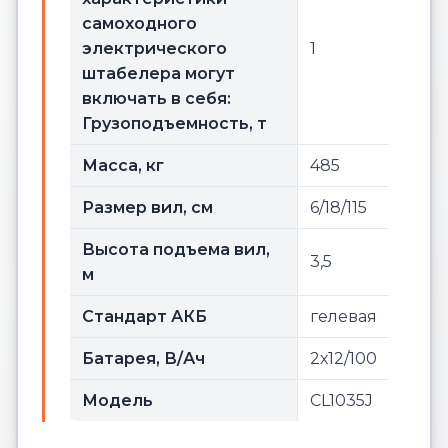
самоходного
электрического
1
штабелера могут
включать в себя:
Грузоподъемность, т
Масса, кг
485
Размер вил, см
6/18/115
Высота подъема вил,
3,5
м
Стандарт АКБ
гелевая
Батарея, В/Ач
2х12/100
Модель
CL1035J