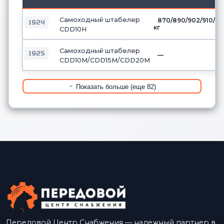
Самоходный штабелер
870/890/902/910/9
1924
кг
CDD10H
Самоходный штабелер
1925
—
CDD10М/CDD15М/CDD20М
Показать больше (еще 82)
Передовой Центр Снабжения — надежный партнер в