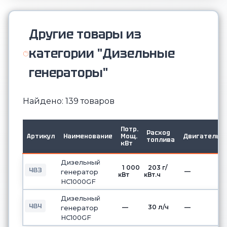
Другие товары из
категории "Дизельные
генераторы"
Найдено: 139 товаров
Потр.
Расход
Артикул
Наименование
Мощ.
Двигатель
топлива
кВт
Дизельный
1 000
203 г/
483
—
генератор
кВт
кВт.ч
HC1000GF
Дизельный
484
—
30 л/ч
—
генератор
HC100GF