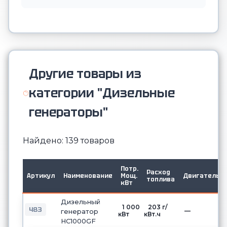
Другие товары из
категории "Дизельные
генераторы"
Найдено: 139 товаров
Потр.
Расход
Артикул
Наименование
Мощ.
Двигатель
топлива
кВт
Дизельный
1 000
203 г/
483
—
генератор
кВт
кВт.ч
HC1000GF