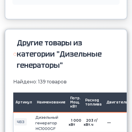
Другие товары из
категории "Дизельные
генераторы"
Найдено: 139 товаров
Потр.
Расход
Артикул
Наименование
Мощ.
Двигатель
топлива
кВт
Дизельный
1 000
203 г/
483
—
генератор
кВт
кВт.ч
HC1000GF