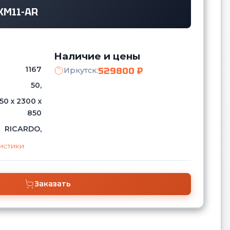
КМ11-AR
Наличие и цены
1167
529800 ₽
Иркутск:
50,
50 х 2300 х
850
RICARDO,
истики
Заказать