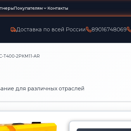
тнеры
Покупателям
Контакты
Доставка по всей России
89016748069
С-Т400-2РКМ11-AR
ание для различных отраслей