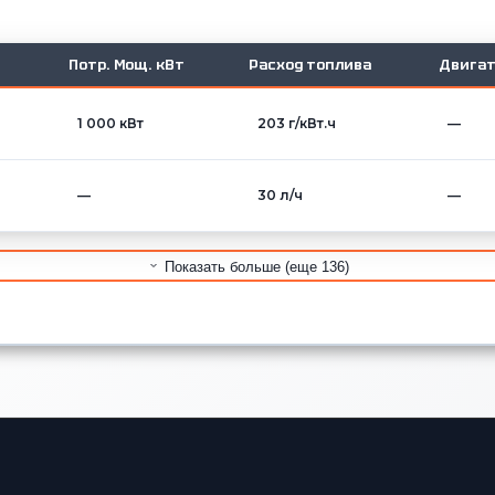
Потр. Мощ. кВт
Расход топлива
Двигат
1 000 кВт
203 г/кВт.ч
—
—
30 л/ч
—
Показать больше (еще 136)