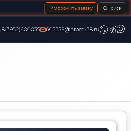
Оформить заявку
Поиск
8(3952)600035
605359@prom-38.ru