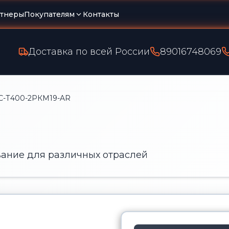
тнеры
Покупателям
Контакты
Доставка по всей России
89016748069
С-Т400-2РКМ19-AR
ание для различных отраслей