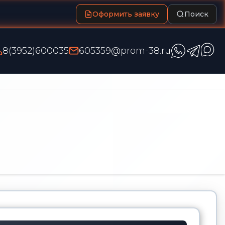
Оформить заявку
Поиск
8(3952)600035
605359@prom-38.ru