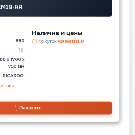
КМ19-AR
Наличие и цены
660
326800 ₽
Иркутск:
10,
00 х 1700 х
750 мм
RICARDO,
истики
Заказать