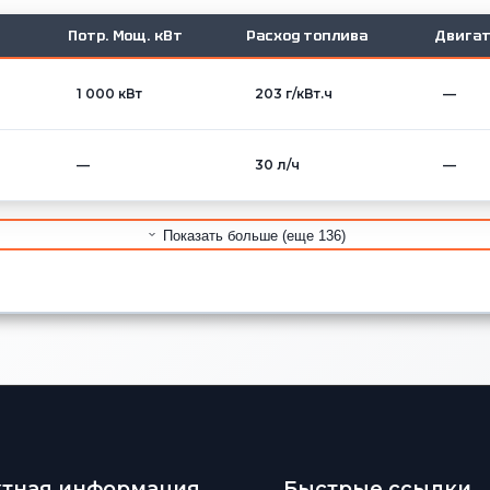
Потр. Мощ. кВт
Расход топлива
Двигат
1 000 кВт
203 г/кВт.ч
—
—
30 л/ч
—
Показать больше (еще 136)
ктная информация
Быстрые ссылки