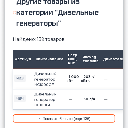
Другие товары из
категории "Дизельные
генераторы"
Найдено: 139 товаров
Потр.
Расход
Артикул
Наименование
Мощ.
Двигатель
топлива
кВт
Дизельный
1 000
203 г/
483
—
генератор
кВт
кВт.ч
HC1000GF
Дизельный
484
—
30 л/ч
—
генератор
HC100GF
Показать больше (еще 136)