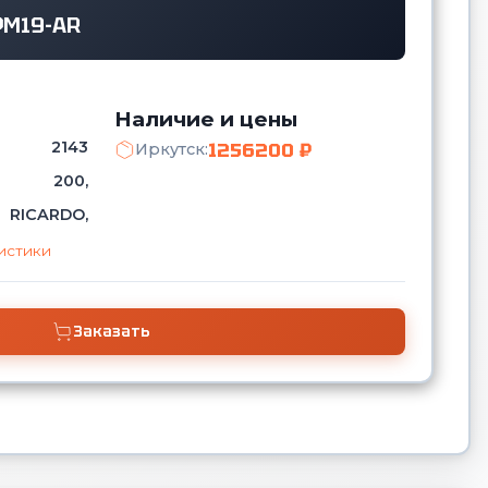
РМ19-AR
Наличие и цены
2143
1256200 ₽
Иркутск:
200,
RICARDO,
истики
Заказать