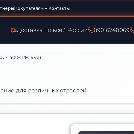
тнеры
Покупателям
Контакты
Доставка по всей России
89016748069
0С-Т400-1РМ19-AR
ание для различных отраслей