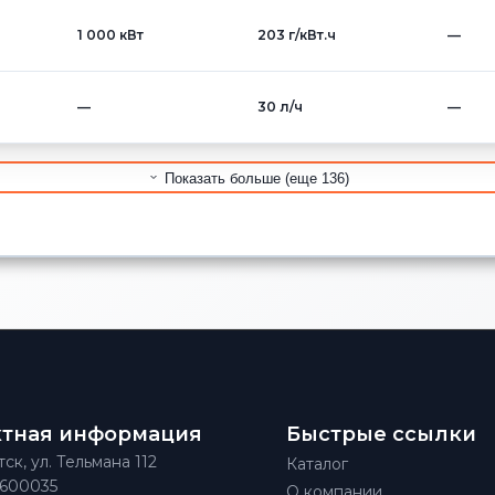
1 000 кВт
203 г/кВт.ч
—
—
30 л/ч
—
Показать больше (еще 136)
ктная информация
Быстрые ссылки
тск, ул. Тельмана 112
Каталог
)600035
О компании