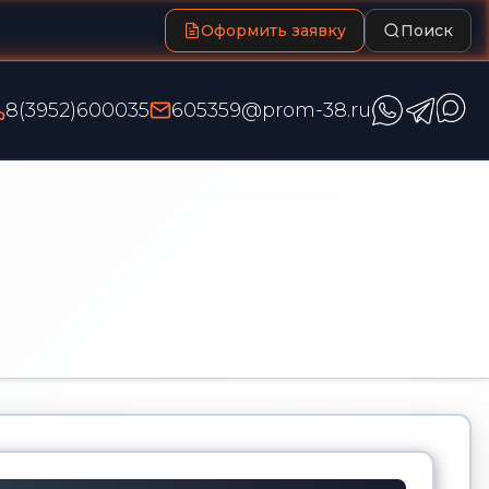
Оформить заявку
Поиск
8(3952)600035
605359@prom-38.ru