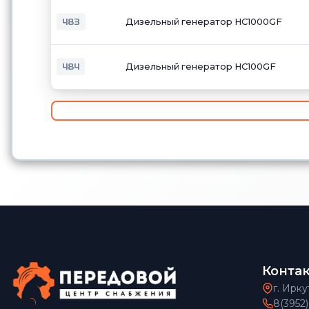
483
Дизельный генератор HC1000GF
484
Дизельный генератор HC100GF
Конта
г. Ирку
8(3952