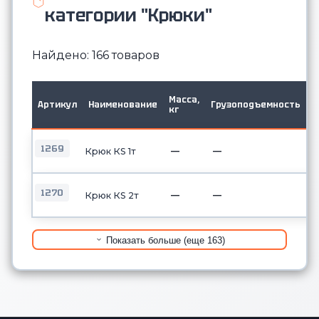
категории "Крюки"
Найдено: 166 товаров
Г
Масса,
Артикул
Наименование
Грузоподъемность
т
кг
2
1269
—
—
Крюк КS 1т
1270
—
—
Крюк КS 2т
Показать больше (еще 163)