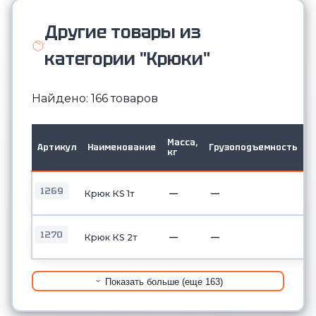
Другие товары из
категории "Крюки"
Найдено: 166 товаров
Г
Масса,
Артикул
Наименование
Грузоподъемность
т
кг
2
1269
—
—
Крюк КS 1т
1270
—
—
Крюк КS 2т
Показать больше (еще 163)