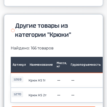
Другие товары из
категории "Крюки"
Найдено: 166 товаров
Г
Масса,
Артикул
Наименование
Грузоподъемность
т
кг
2
1269
—
—
Крюк КS 1т
1270
—
—
Крюк КS 2т