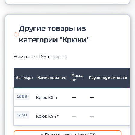
Другие товары из
категории "Крюки"
Найдено: 166 товаров
Г
Масса,
Артикул
Наименование
Грузоподъемность
т
кг
2
1269
—
—
Крюк КS 1т
1270
—
—
Крюк КS 2т