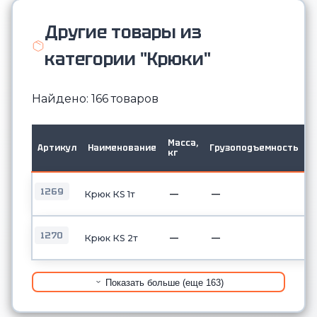
Другие товары из
категории "Крюки"
Найдено: 166 товаров
Г
Масса,
Артикул
Наименование
Грузоподъемность
т
кг
2
1269
—
—
Крюк КS 1т
1270
—
—
Крюк КS 2т
Показать больше (еще 163)