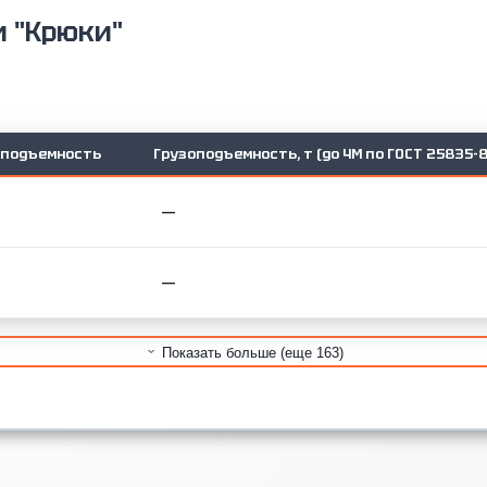
и "Крюки"
оподъемность
Грузоподъемность, т (до 4М по ГОСТ 25835-8
—
—
Показать больше (еще 163)