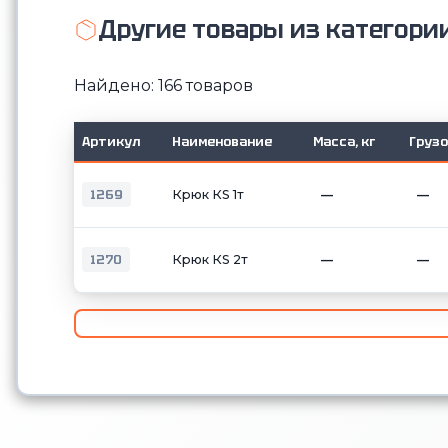
Другие товары из категори
Найдено: 166 товаров
Артикул
Наименование
Масса, кг
Груз
1269
Крюк КS 1т
—
—
1270
Крюк КS 2т
—
—