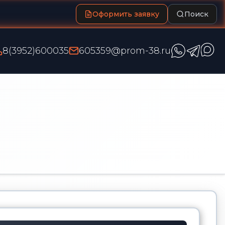
Оформить заявку
Поиск
8(3952)600035
605359@prom-38.ru