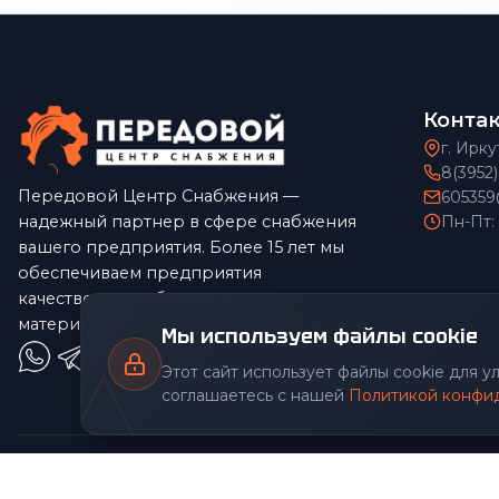
Конта
г. Ирку
8(3952
Передовой Центр Снабжения —
605359
надежный партнер в сфере снабжения
Пн-Пт:
вашего предприятия. Более 15 лет мы
обеспечиваем предприятия
качественным оборудованием и
материалами по конкурентным ценам.
Мы используем файлы cookie
Этот сайт использует файлы cookie для 
соглашаетесь с нашей
Политикой конфи
© 2026 Передовой Центр снабжения. Все права защищены