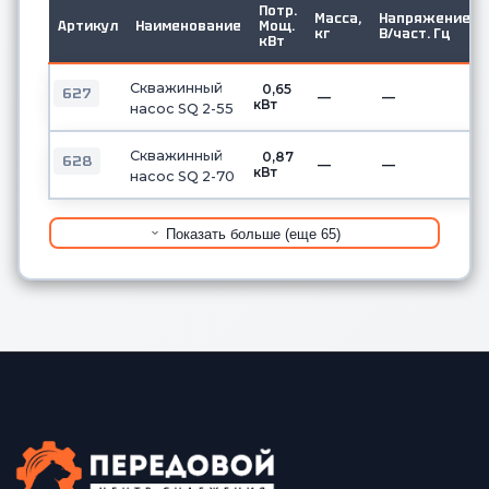
Потр.
Масса,
Напряжение,
Артикул
Наименование
Мощ.
кг
В/част. Гц
кВт
Скважинный
0,65
627
—
—
кВт
насос SQ 2-55
Скважинный
0,87
628
—
—
кВт
насос SQ 2-70
Показать больше (еще 65)