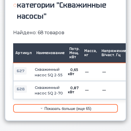
категории "Скважинные
насосы"
Найдено: 68 товаров
Потр.
Масса,
Напряжение,
Артикул
Наименование
Мощ.
кг
В/част. Гц
кВт
Скважинный
0,65
627
—
—
кВт
насос SQ 2-55
Скважинный
0,87
628
—
—
кВт
насос SQ 2-70
Показать больше (еще 65)