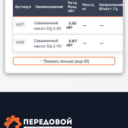
Потр.
Масса,
Напряжение,
Артикул
Наименование
Мощ.
кг
В/част. Гц
кВт
Скважинный
0,65
627
—
—
кВт
насос SQ 2-55
Скважинный
0,87
628
—
—
кВт
насос SQ 2-70
Показать больше (еще 65)