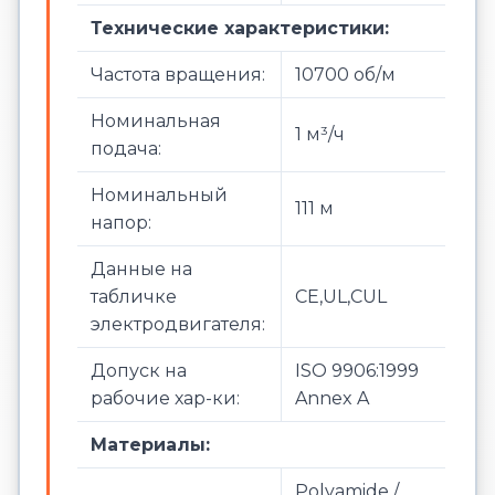
Технические характеристики:
Частота вращения:
10700 об/м
Номинальная
1 м³/ч
подача:
Номинальный
111 м
напор:
Данные на
табличке
CE,UL,CUL
электродвигателя:
Допуск на
ISO 9906:1999
рабочие хар-ки:
Annex A
Материалы:
Polyamide /