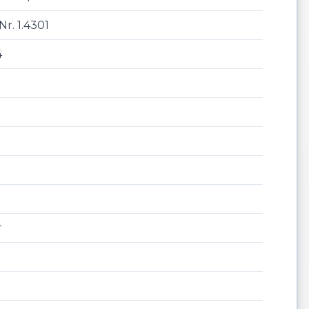
Nr. 1.4301
4
т