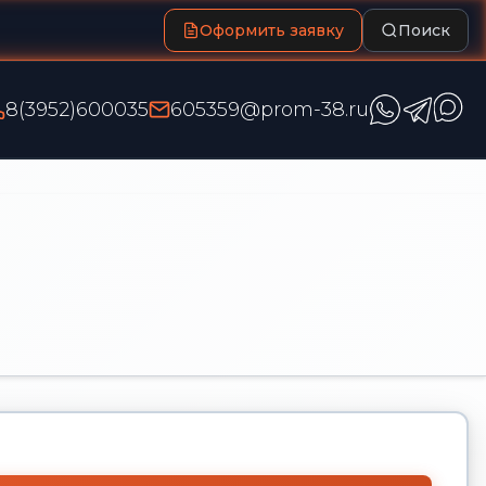
Оформить заявку
Поиск
8(3952)600035
605359@prom-38.ru