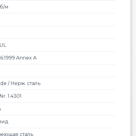
об/м
CUL
6:1999 Annex A
de / Нерж. сталь
Nr. 1.4301
4
мид
еющая сталь