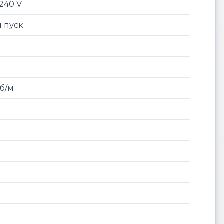
-240 V
 пуск
об/м