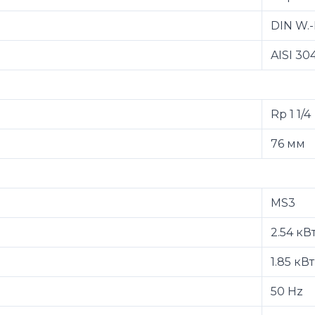
DIN W.-
AISI 30
Rp 1 1/4
76 мм
MS3
2.54 кВ
1.85 кВт
50 Hz