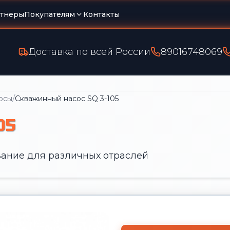
тнеры
Покупателям
Контакты
Доставка по всей России
89016748069
/
осы
Скважинный насос SQ 3-105
05
ание для различных отраслей