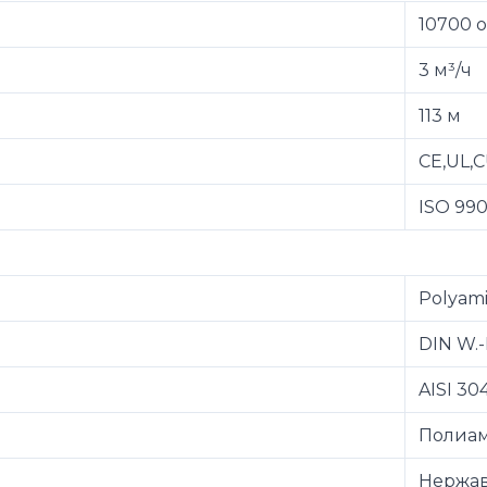
10700 
3 м³/ч
113 м
CE,UL,
ISO 990
Polyami
DIN W.-
AISI 30
Полиа
Нержав