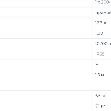
1 x 200
прямой
12.3 A
1,00
10700 
IP68
F
1.5 м
6.5 кг
7.1 кг