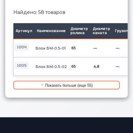
Найдено: 58 товаров
Диаметр
Диаметр
Артикул
Наименование
Грузопо
ролика
каната
1004
65
—
—
Блок БМ-0.5-01
1005
65
4,8
—
Блок БМ-0.5-02
Показать больше (еще 55)