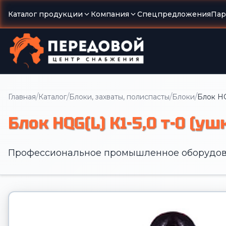
Каталог продукции
Компания
Спецпредложения
Пар
/
/
/
/
Главная
Каталог
Блоки, захваты, полиспасты
Блоки
Блок HQ
Блок HQG(L) K1-5,0 т-0 (уш
Профессиональное промышленное оборудов