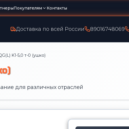
тнеры
Покупателям
Контакты
Доставка по всей России
89016748069
G(L) K1-5,0 т-0 (ушко)
ко)
ание для различных отраслей