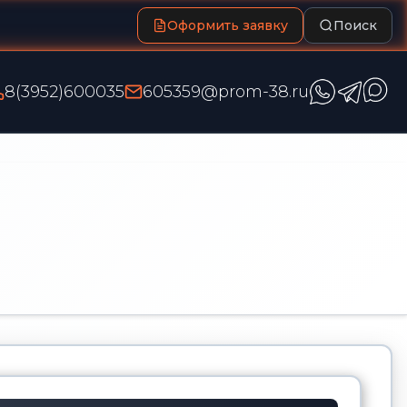
Оформить заявку
Поиск
8(3952)600035
605359@prom-38.ru