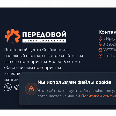
Конта
г. Ирку
8(3952
Передовой Центр Снабжения —
605359
надежный партнер в сфере снабжения
Пн-Пт:
вашего предприятия. Более 15 лет мы
обеспечиваем предприятия
качественным оборудованием и
материалами по конкурентным ценам.
Мы используем файлы cookie
Этот сайт использует файлы cookie для 
соглашаетесь с нашей
Политикой конфи
© 2026 Передовой Центр снабжения. Все права защищены