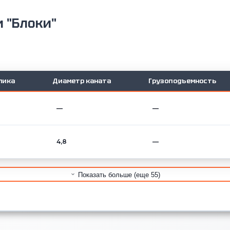
и "Блоки"
лика
Диаметр каната
Грузоподъемность
—
—
4,8
—
Показать больше (еще 55)