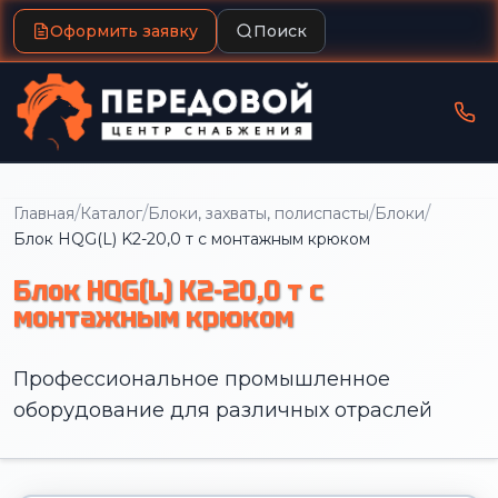
Оформить заявку
Поиск
/
/
/
/
Главная
Каталог
Блоки, захваты, полиспасты
Блоки
Блок HQG(L) K2-20,0 т с монтажным крюком
Блок HQG(L) K2-20,0 т с
монтажным крюком
Профессиональное промышленное
оборудование для различных отраслей