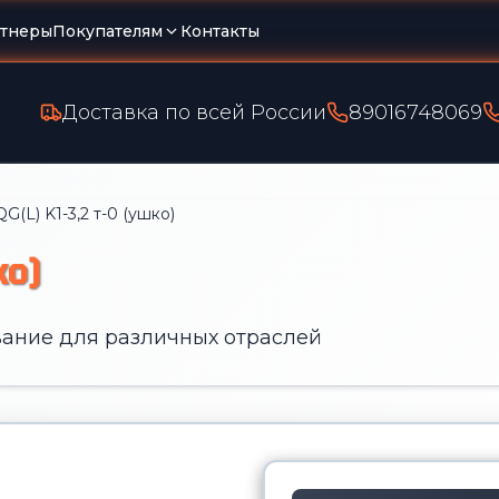
тнеры
Покупателям
Контакты
Доставка по всей России
89016748069
G(L) K1-3,2 т-0 (ушко)
ко)
ание для различных отраслей