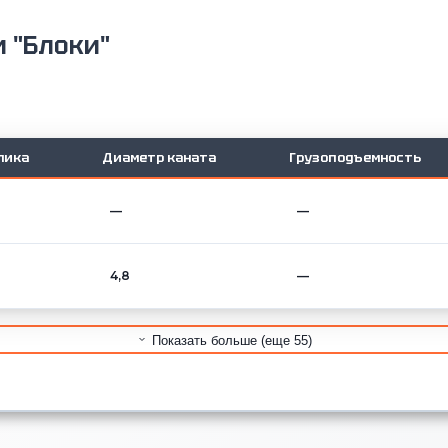
и "Блоки"
лика
Диаметр каната
Грузоподъемность
—
—
4,8
—
Показать больше (еще 55)