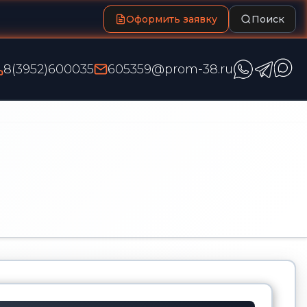
Оформить заявку
Поиск
8(3952)600035
605359@prom-38.ru