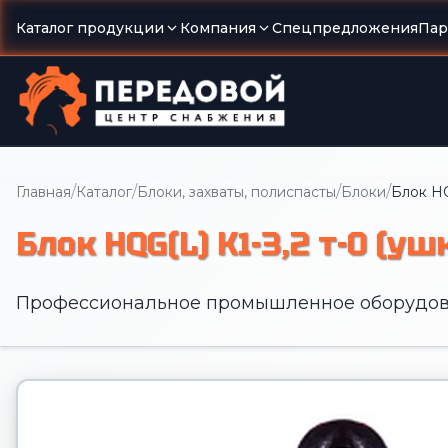
Каталог продукции
Компания
Спецпредложения
Пар
/
/
/
/
Главная
Каталог
Блоки, захваты, полиспасты
Блоки
Блок HQ
Блок HQG(L) K1-3,2 т-0 (уш
Профессиональное промышленное оборудов