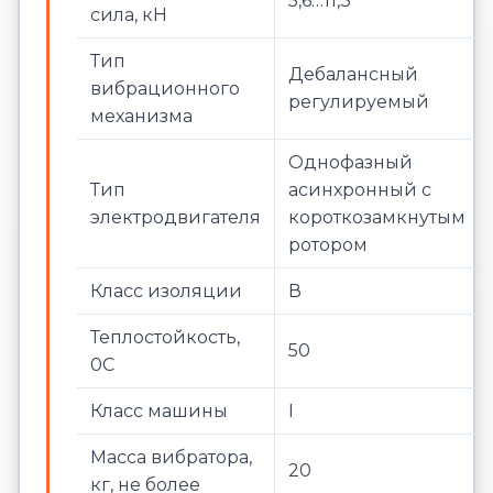
5,6…11,3
сила, кН
Тип
Дебалансный
вибрационного
регулируемый
механизма
Однофазный
Тип
асинхронный с
электродвигателя
короткозамкнутым
ротором
Класс изоляции
В
Теплостойкость,
50
0С
Класс машины
I
Масса вибратора,
20
кг, не более