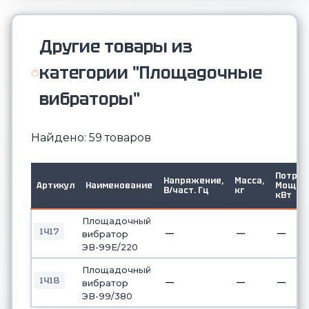
Другие товары из
категории "Площадочные
вибраторы"
Найдено: 59 товаров
Потр.
Напряжение,
Масса,
Артикул
Наименование
Мощ.
В/част. Гц
кг
кВт
Площадочный
1417
—
—
—
вибратор
ЭВ-99Е/220
Площадочный
1418
—
—
—
вибратор
ЭВ-99/380