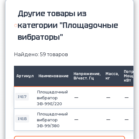
Другие товары из
категории "Площадочные
вибраторы"
Найдено: 59 товаров
Потр.
Напряжение,
Масса,
Артикул
Наименование
Мощ.
В/част. Гц
кг
кВт
Площадочный
1417
—
—
—
вибратор
ЭВ-99Е/220
Площадочный
1418
—
—
—
вибратор
ЭВ-99/380