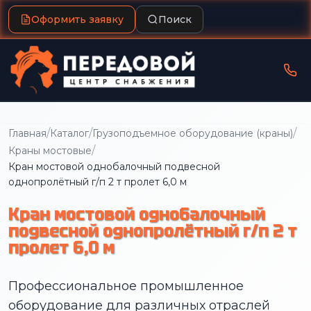
Оформить заявку
Поиск
/
/
/
Главная
Каталог
Грузоподъемное оборудование (краны)
/
Краны мостовые
Кран мостовой однобалочный подвесной
однопролётный г/п 2 т пролет 6,0 м
Кран мостовой однобалочный
подвесной однопролётный г/п 2 т
пролет 6,0 м
Профессиональное промышленное
оборудование для различных отраслей