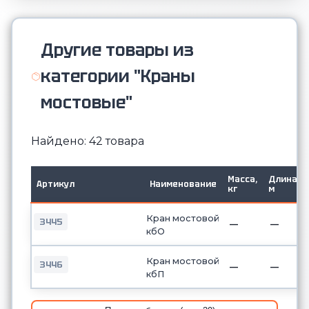
Другие товары из
категории "Краны
мостовые"
Найдено: 42 товара
Масса,
Длина,
Артикул
Наименование
кг
м
Кран мостовой
3445
—
—
кбО
Кран мостовой
3446
—
—
кбП