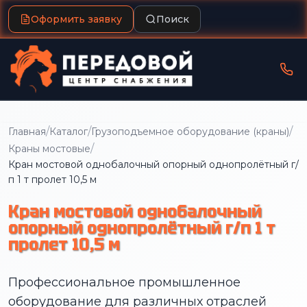
Оформить заявку
Поиск
/
/
/
Главная
Каталог
Грузоподъемное оборудование (краны)
/
Краны мостовые
Кран мостовой однобалочный опорный однопролётный г/
п 1 т пролет 10,5 м
Кран мостовой однобалочный
опорный однопролётный г/п 1 т
пролет 10,5 м
Профессиональное промышленное
оборудование для различных отраслей