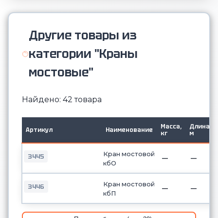
Другие товары из
категории "Краны
мостовые"
Найдено: 42 товара
Масса,
Длина,
Артикул
Наименование
кг
м
Кран мостовой
3445
—
—
кбО
Кран мостовой
3446
—
—
кбП