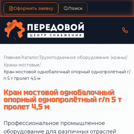
Оформить заявку
Поиск
/
/
/
Главная
Каталог
Грузоподъемное оборудование (краны)
/
Краны мостовые
Кран мостовой однобалочный опорный однопролётный г/
п 5 т пролет 4,5 м
Кран мостовой однобалочный
опорный однопролётный г/п 5 т
пролет 4,5 м
Профессиональное промышленное
оборудование для различных отраслей