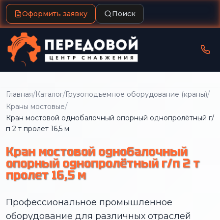
Оформить заявку
Поиск
/
/
/
Главная
Каталог
Грузоподъемное оборудование (краны)
/
Краны мостовые
Кран мостовой однобалочный опорный однопролётный г/
п 2 т пролет 16,5 м
Кран мостовой однобалочный
опорный однопролётный г/п 2 т
пролет 16,5 м
Профессиональное промышленное
оборудование для различных отраслей