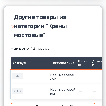
Другие товары из
категории "Краны
мостовые"
Найдено: 42 товара
Масса,
Длина,
Артикул
Наименование
кг
м
Кран мостовой
3445
—
—
кбО
Кран мостовой
3446
—
—
кбП