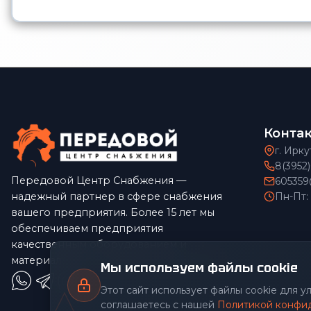
Конта
г. Ирку
8(3952
Передовой Центр Снабжения —
605359
надежный партнер в сфере снабжения
Пн-Пт:
вашего предприятия. Более 15 лет мы
обеспечиваем предприятия
качественным оборудованием и
материалами по конкурентным ценам.
Мы используем файлы cookie
Этот сайт использует файлы cookie для 
соглашаетесь с нашей
Политикой конфи