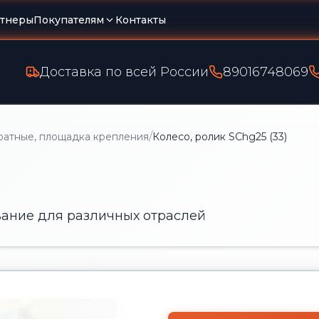
тнеры
Покупателям
Контакты
Доставка по всей России
89016748069
/
ратные, площадка крепления
Колесо, ролик SChg25 (33)
ание для различных отраслей