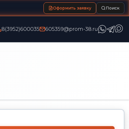
Оформить заявку
Поиск
8(3952)600035
605359@prom-38.ru