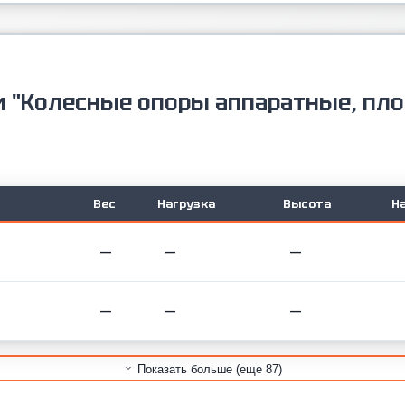
и "Колесные опоры аппаратные, пл
Вес
Нагрузка
Высота
Н
—
—
—
—
—
—
Показать больше (еще 87)