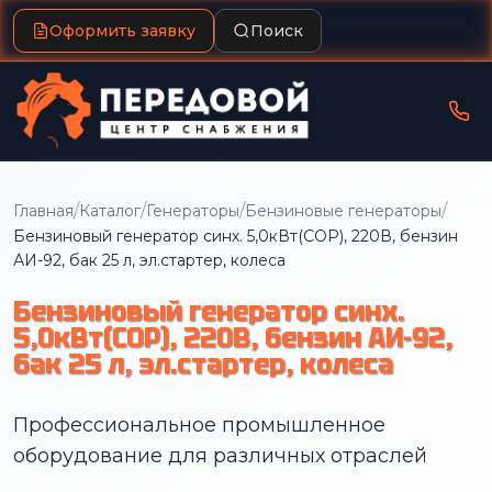
Оформить заявку
Поиск
/
/
/
/
Главная
Каталог
Генераторы
Бензиновые генераторы
Бензиновый генератор синх. 5,0кВт(COP), 220В, бензин
АИ-92, бак 25 л, эл.стартер, колеса
Бензиновый генератор синх.
5,0кВт(COP), 220В, бензин АИ-92,
бак 25 л, эл.стартер, колеса
Профессиональное промышленное
оборудование для различных отраслей