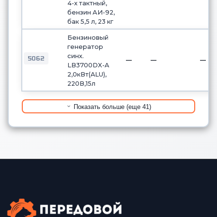
4-х тактный,
бензин АИ-92,
бак 5,5 л, 23 кг
Бензиновый
генератор
синх.
5062
—
—
—
LB3700DX-A
2,0кВт(ALU),
220В,15л
Показать больше (еще 41)