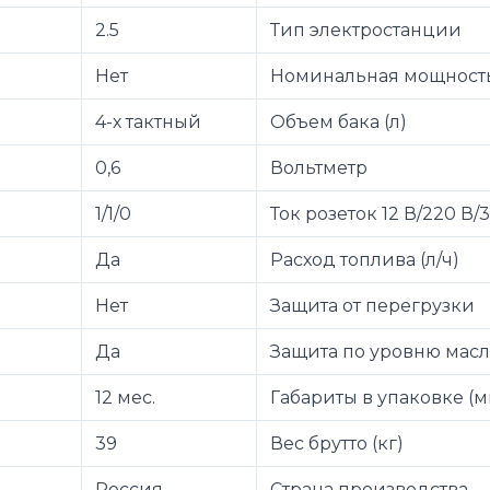
2.5
Тип электростанции
Нет
Номинальная мощность
4-х тактный
Объем бака (л)
0,6
Вольтметр
1/1/0
Ток розеток 12 В/220 В/
Да
Расход топлива (л/ч)
Нет
Защита от перегрузки
Да
Защита по уровню мас
12 мес.
Габариты в упаковке (
39
Вес брутто (кг)
Россия
Страна производства