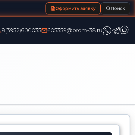
Оформить заявку
Поиск
8(3952)600035
605359@prom-38.ru