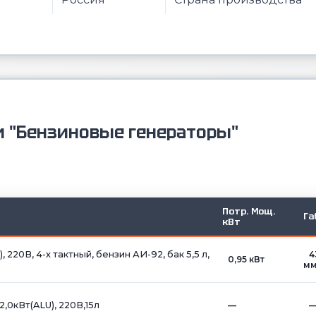
и "Бензиновые генераторы"
Потр. Мощ.
Га
кВт
220В, 4-х тактный, бензин АИ-92, бак 5,5 л,
4
0,95 кВт
м
,0кВт(ALU), 220В,15л
—