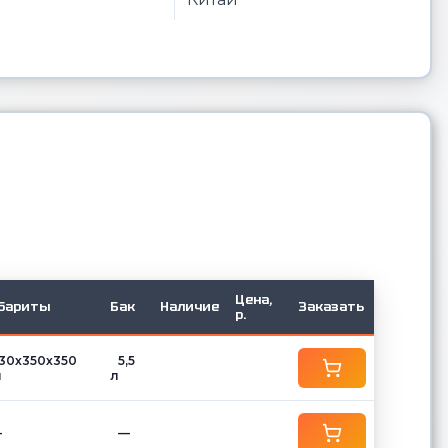
Цена,
бариты
Бак
Наличие
Заказать
р.
30х350х350
5,5
м
л
—
—