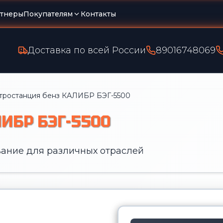
тнеры
Покупателям
Контакты
Доставка по всей России
89016748069
тростанция бенз КАЛИБР БЭГ-5500
ИБР БЭГ-5500
ание для различных отраслей