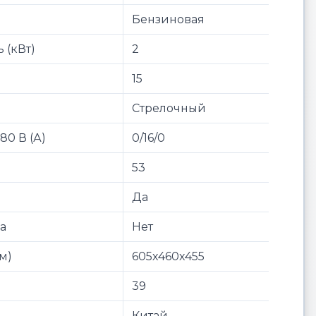
Бензиновая
 (кВт)
2
15
Стрелочный
380 В (А)
0/16/0
53
Да
ла
Нет
мм)
605х460х455
39
Китай