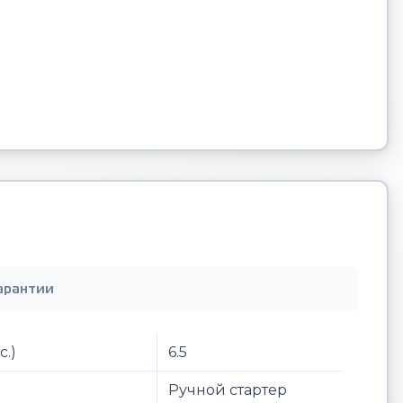
арантии
с.)
6.5
Ручной стартер